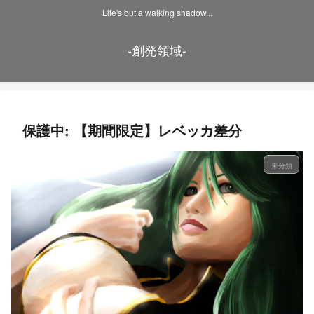
Life's but a walking shadow...
-創発領域-
保護中: 【期間限定】レベッカ差分
未分類