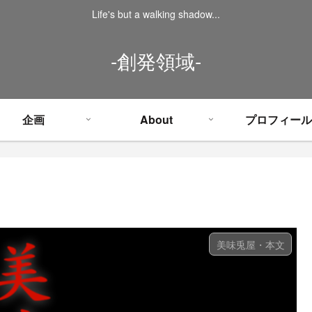
Life's but a walking shadow...
-創発領域-
企画
About
プロフィール
美味兎屋・本文