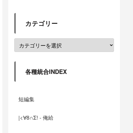
カテゴリー
各種統合INDEX
短編集
|<∀8∩Σ! - 俺給