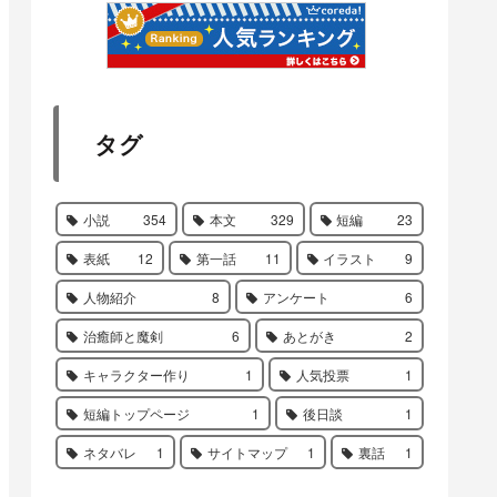
タグ
小説
354
本文
329
短編
23
表紙
12
第一話
11
イラスト
9
人物紹介
8
アンケート
6
治癒師と魔剣
6
あとがき
2
キャラクター作り
1
人気投票
1
短編トップページ
1
後日談
1
ネタバレ
1
サイトマップ
1
裏話
1