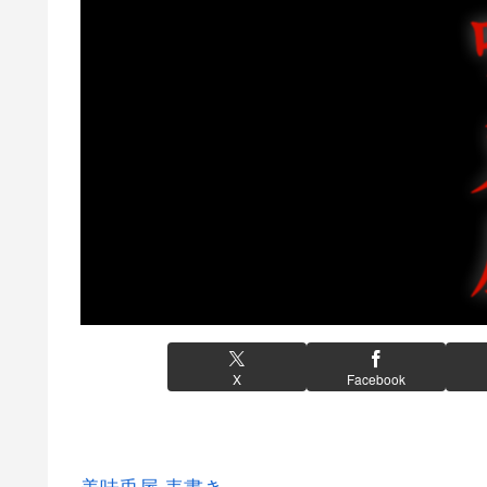
X
Facebook
美味兎屋 表書き