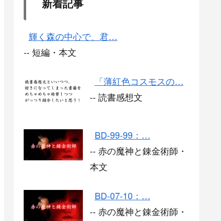
新着記事
輝く森の中心で、君…
-- 短編・本文
「薄紅色コスモスの…
-- 読書感想文
BD-99-99：…
-- 赤の魔神と錬金術師・
本文
BD-07-10：…
-- 赤の魔神と錬金術師・