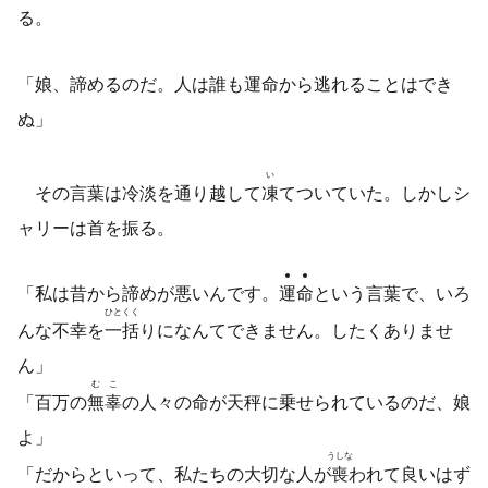
る。
「娘、諦めるのだ。人は誰も運命から逃れることはでき
ぬ」
い
その言葉は冷淡を通り越して
凍
てついていた。しかしシ
ャリーは首を振る。
「私は昔から諦めが悪いんです。
運
命
という言葉で、いろ
ひとくく
んな不幸を
一括
りになんてできません。したくありませ
ん」
むこ
「百万の
無辜
の人々の命が天秤に乗せられているのだ、娘
よ」
うしな
「だからといって、私たちの大切な人が
喪
われて良いはず