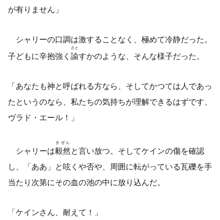
が有りません」
シャリーの口調は激することなく、極めて冷静だった。
さと
子どもに辛抱強く
諭
すかのような、そんな様子だった。
「あなたも神と呼ばれる方なら、そしてかつては人であっ
たというのなら、私たちの気持ちが理解できるはずです、
ヴラド・エール！」
きぜん
シャリーは
毅然
と言い放つ。そしてケインの傷を確認
し、「ああ」と呟くや否や、周囲に転がっている瓦礫を手
当たり次第にその血の池の中に放り込んだ。
「ケインさん、耐えて！」