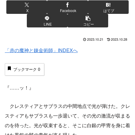
X
Facebook
はてブ
LINE
コピー
2023.10.21
2023.10.28
「赤の魔神と錬金術師」INDEXへ
ブックマーク
0
『……ッ！』
クレスティアとサブラスの中間地点で光が弾けた。クレ
スティアもサブラスも一歩退いて、その光の激流が収まる
のを待った。光が収束すると、そこに白銀の甲冑を身に着
けた黒銀の髪の青年が姿を現した。