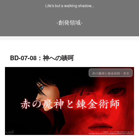
Life's but a walking shadow...
-創発領域-
BD-07-08：神への啖呵
赤の魔神と錬金術師・本文