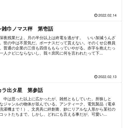
2022.02.14
レ雑巾ノマス秤 第壱話
深夜残業だよ。月の半分以上は終電を逃がす。 いい加減うんざ
。世の中は不景気だ。ボーナスだって貰えない。そのくせ公務員
、普通の企業の三倍も四倍ももらっていやがる。赤字を抱えたっ
一人クビにならないし、我々庶民に何を言われたって下...
2022.02.13
カラ出タ星 第参話
 中は思った以上に広かったが、雑然ともしていた。所狭しと
なジャンルの物体が並んでいる。アンティーク、電気製品（電卓
洗濯機まで！）、文房具に絆創膏、妙にリアルな人形から某社の
コットたちまで。しかし、どれにも言える事だが、可愛い...