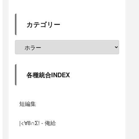
カテゴリー
各種統合INDEX
短編集
|<∀8∩Σ! - 俺給