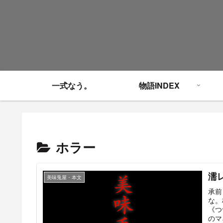
一式なう。
物語INDEX
ホラー
濡
美味兎屋・本文
承前
な。
《つ
のマ