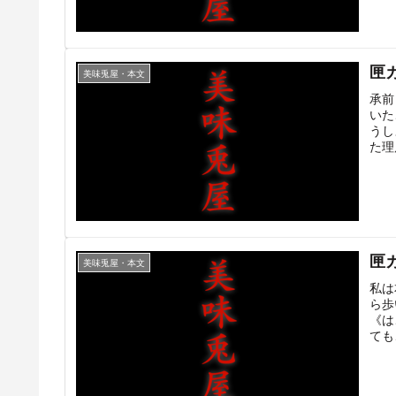
匣
美味兎屋・本文
承前
いた
うし
た理
匣
美味兎屋・本文
私は
ら歩
《は
ても