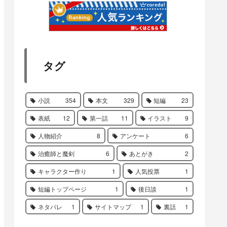
タグ
小説
354
本文
329
短編
23
表紙
12
第一話
11
イラスト
9
人物紹介
8
アンケート
6
治癒師と魔剣
6
あとがき
2
キャラクター作り
1
人気投票
1
短編トップページ
1
後日談
1
ネタバレ
1
サイトマップ
1
裏話
1