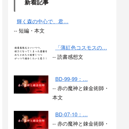
新着記事
輝く森の中心で、君…
-- 短編・本文
「薄紅色コスモスの…
-- 読書感想文
BD-99-99：…
-- 赤の魔神と錬金術師・
本文
BD-07-10：…
-- 赤の魔神と錬金術師・