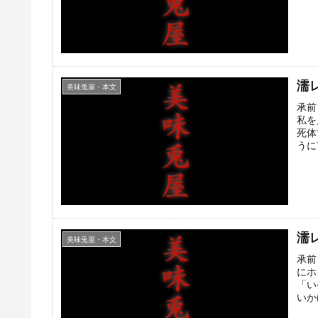
濡
美味兎屋・本文
承前
私を
死体
うに
濡
美味兎屋・本文
承前
にホ
「い
いか