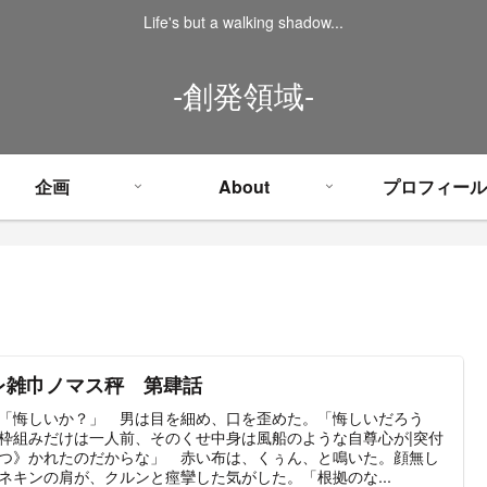
Life's but a walking shadow...
-創発領域-
企画
About
プロフィール
レ雑巾ノマス秤 第肆話
「悔しいか？」 男は目を細め、口を歪めた。「悔しいだろう
枠組みだけは一人前、そのくせ中身は風船のような自尊心が|突付
つ》かれたのだからな」 赤い布は、くぅん、と鳴いた。顔無し
ネキンの肩が、クルンと痙攣した気がした。「根拠のな...