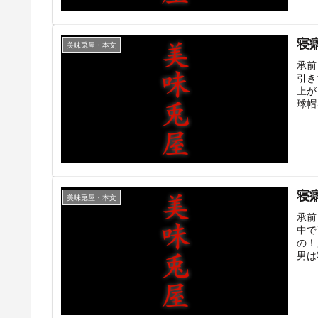
寝
美味兎屋・本文
承前
引き
上が
球帽
寝
美味兎屋・本文
承前
中で
の！
男は