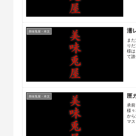
濡
美味兎屋・本文
また
りだ
様は
て誰
匣
美味兎屋・本文
承前
様々
から
マス