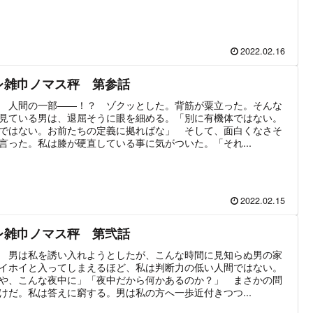
2022.02.16
レ雑巾ノマス秤 第参話
 人間の一部――！？ ゾクッとした。背筋が粟立った。そんな
見ている男は、退屈そうに眼を細める。「別に有機体ではない。
ではない。お前たちの定義に拠ればな」 そして、面白くなさそ
言った。私は膝が硬直している事に気がついた。「それ...
2022.02.15
レ雑巾ノマス秤 第弐話
 男は私を誘い入れようとしたが、こんな時間に見知らぬ男の家
イホイと入ってしまえるほど、私は判断力の低い人間ではない。
や、こんな夜中に」「夜中だから何かあるのか？」 まさかの問
けだ。私は答えに窮する。男は私の方へ一歩近付きつつ...