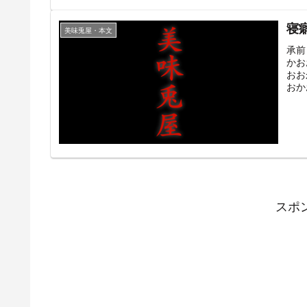
寝
美味兎屋・本文
承前
かお
おお
おか
スポ