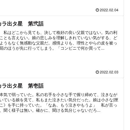
2022.02.04
カラ出タ星 第弐話
 私はどこから見ても、決して格好の良い父親ではない。気の利
ことも言えない。娘の悲しみを理解しきれていない気がする、ど
ようもなく無感動な父親だ。感情よりも、理性とやらの皮を被っ
屈のほうが先に行ってしまう。「コンビニで何か買って...
2022.02.03
カラ出タ星 第壱話
本気で弱っていた。私の右手を小さな手で握り締めて、泣きなが
いている娘を見て、私もまた泣きたい気分だった。娘は小さな|匣
こ》を手に持っていた。「なあ、もう泣きやもうよ」 私が言っ
、聞く様子は無い。確かに、聞ける気分じゃないだろ...