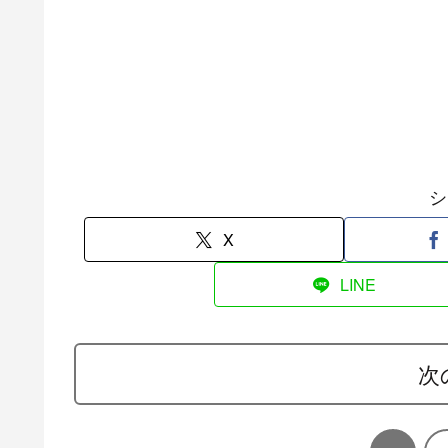
シ
X
LINE
次