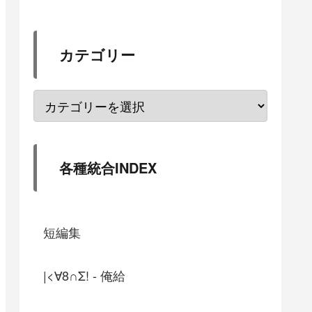
カテゴリー
各種統合INDEX
短編集
|<∀8∩Σ! - 俺給