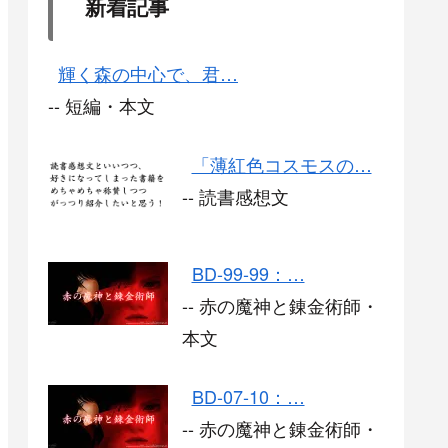
新着記事
輝く森の中心で、君…
-- 短編・本文
「薄紅色コスモスの…
-- 読書感想文
BD-99-99：…
-- 赤の魔神と錬金術師・
本文
BD-07-10：…
-- 赤の魔神と錬金術師・