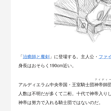
「
治癒師と魔剣
」に登場する。主人公・
ファ
身長はおそらく190cm近い。
アイディ
アルディエラム中央帝国・王室騎士団
神帝師
人数は不明だが多くて二桁。十代で神帝入り
神帝は努力で入れる騎士団ではないのだ。