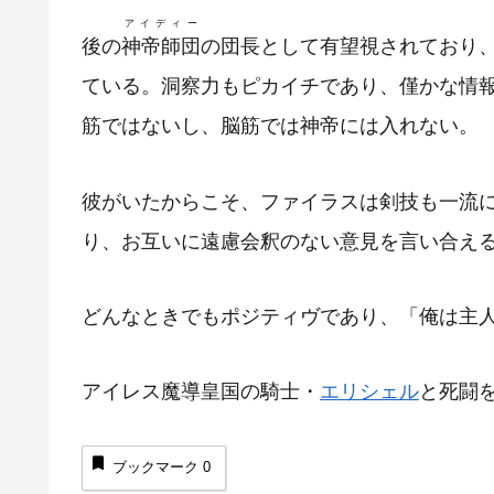
アイディー
後の
神帝師団
の団長として有望視されており
ている。洞察力もピカイチであり、僅かな情
筋ではないし、脳筋では神帝には入れない。
彼がいたからこそ、ファイラスは剣技も一流
り、お互いに遠慮会釈のない意見を言い合え
どんなときでもポジティヴであり、「俺は主
アイレス魔導皇国の騎士・
エリシェル
と死闘
ブックマーク
0