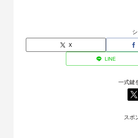
シ
X
LINE
一式鍵
スポ