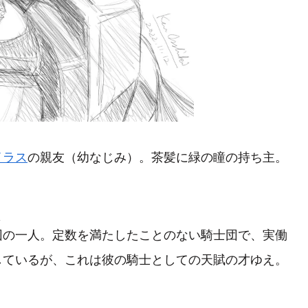
イラス
の親友（幼なじみ）。茶髪に緑の瞳の持ち主。
ー
団
の一人。定数を満たしたことのない騎士団で、実働
しているが、これは彼の騎士としての天賦の才ゆえ。