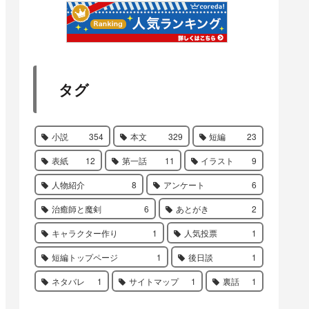
タグ
小説
354
本文
329
短編
23
表紙
12
第一話
11
イラスト
9
人物紹介
8
アンケート
6
治癒師と魔剣
6
あとがき
2
キャラクター作り
1
人気投票
1
短編トップページ
1
後日談
1
ネタバレ
1
サイトマップ
1
裏話
1