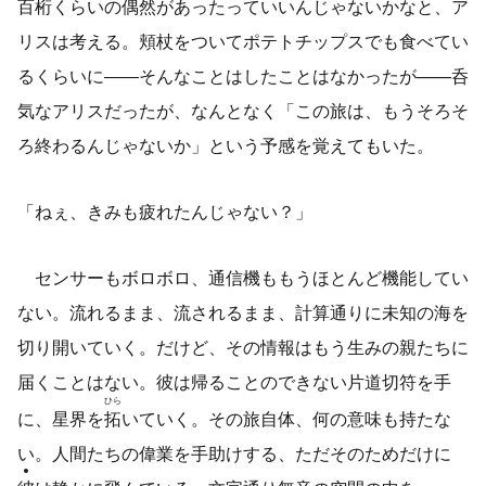
百桁くらいの偶然があったっていいんじゃないかなと、ア
リスは考える。頬杖をついてポテトチップスでも食べてい
るくらいに――そんなことはしたことはなかったが——呑
気なアリスだったが、なんとなく「この旅は、もうそろそ
ろ終わるんじゃないか」という予感を覚えてもいた。
「ねぇ、きみも疲れたんじゃない？」
センサーもボロボロ、通信機ももうほとんど機能してい
ない。流れるまま、流されるまま、計算通りに未知の海を
切り開いていく。だけど、その情報はもう生みの親たちに
届くことはない。彼は帰ることのできない片道切符を手
ひら
に、星界を
拓
いていく。その旅自体、何の意味も持たな
い。人間たちの偉業を手助けする、ただそのためだけに