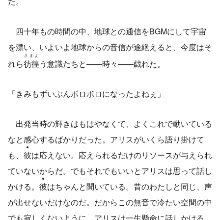
た。
四十年もの時間の中、地球との通信をBGMにして宇宙
を漂い、いよいよ地球からの音信が途絶えると、今度はそ
さまよ
れら
彷徨
う意識たちと——時々——戯れた。
「きみもずいぶんボロボロになったよねぇ」
出発当時の輝きはもはやなくて、よくこれで動いている
なと感心するばかりだった。アリスがいくら語り掛けて
も、
彼
は応えない。応えられるだけのリソースが与えられ
ていないからだ。でもそれでもいいとアリスは思って話し
かける。
彼
はちゃんと聞いている。昔のわたしと同じ、声
が出せないだけなのだ。だからこの無音で冷たい空間の中
でも寂しくないように、アリスは一生懸命に話しかける。