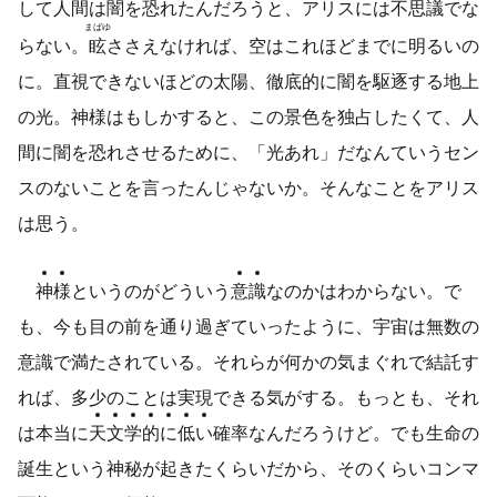
して人間は闇を恐れたんだろうと、アリスには不思議でな
まばゆ
らない。
眩
ささえなければ、空はこれほどまでに明るいの
に。直視できないほどの太陽、徹底的に闇を駆逐する地上
の光。神様はもしかすると、この景色を独占したくて、人
間に闇を恐れさせるために、「光あれ」だなんていうセン
スのないことを言ったんじゃないか。そんなことをアリス
は思う。
神
様
というのがどういう
意
識
なのかはわからない。で
も、今も目の前を通り過ぎていったように、宇宙は無数の
意識で満たされている。それらが何かの気まぐれで結託す
れば、多少のことは実現できる気がする。もっとも、それ
は本当に
天
文
学
的
に
低
い
確率なんだろうけど。でも生命の
誕生という神秘が起きたくらいだから、そのくらいコンマ