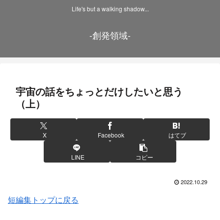
Life's but a walking shadow...
-創発領域-
宇宙の話をちょっとだけしたいと思う
（上）
X
Facebook
はてブ
LINE
コピー
2022.10.29
短編集トップに戻る