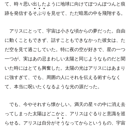
て、時々思い出したように地球に向けてぽつんぽつんと痕
跡を発信する
そ
ぶ
り
を見せて、ただ暗黒の中を飛翔する。
アリスにとって、宇宙は小さな頃からの夢だった。自由
に動くこともできず、話すこともできなかった彼女は、た
だ空を見て過ごしていた。特に夜の空が好きで、星の一つ
一つが、実はあの忌まわしい太陽と同じようなものだと聞
いた時にはとても興奮した。太陽の光はアリスにはあまり
に強すぎて、でも、周囲の人にそれを伝える術すらなく
て、本当に呪いたくなるような光の源だった。
でも、今やそれすら懐かしい。満天の星々の中に消え去
ってしまった太陽はどこかと、アリスはぐるりと意識を巡
らせる。アリスは自分が
そ
う
なってからというもの、宇宙