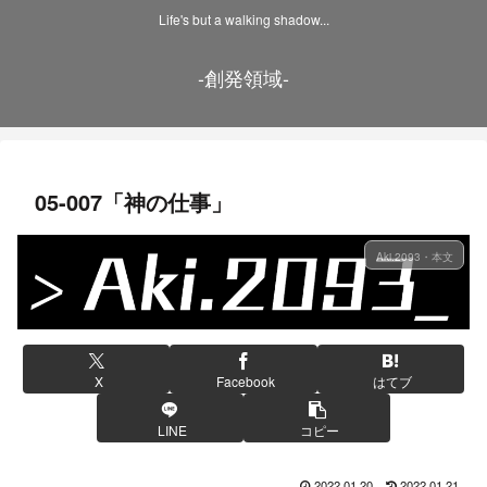
Life's but a walking shadow...
-創発領域-
05-007「神の仕事」
Aki.2093・本文
X
Facebook
はてブ
LINE
コピー
2022.01.20
2022.01.21