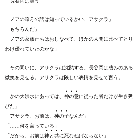
長谷岡は笑う。
「ノアの箱舟の話は知っているかい、アサクラ」
「もちろんだ」
「ノアの家族たちはおしなべて、ほかの人間に比べてとり
わけ優れていたのかな」
その問いに、アサクラは沈黙する。長谷岡は凄みのある
微笑を見せる。アサクラは険しい表情を見せて言う。
「かの大洪水にあっては、
神
の
意
に従った者だけが生き延
びた」
「アサクラ。お前は、
神
の
子
なんだ」
「……何を言っている」
「だから、お前は
神
と
共
に
死なねばならない」