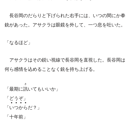
長谷岡のだらりと下げられた右手には、いつの間にか拳
銃があった。アサクラは眼鏡を外して、一つ息を吐いた。
「なるほど」
アサクラはその鋭い視線で長谷岡を直視した。長谷岡は
何ら感情を込めることなく銃を持ち上げる。
き
「最期に
訊
いてもいいか」
「どうぞ」
「
い
つ
か
ら
だ？」
「十年前」