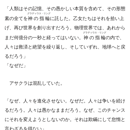
「人類はその記憶、その愚かしい本質を含めて、その形態
グラディウス・リング
素の全てを
神の指輪
に託した。乙女たちはそれを拾い上
げ、再び世界を創り出すだろう。物理世界では、あれから
グラディウス・リング
まだ何億分の一秒と経ってはいない。
神の指輪
の内で、
人々は救済と絶望を繰り返し、そしていずれ、地球へと戻
るだろう」
「なぜだ」
アサクラは混乱していた。
「なぜ、人々を進化させない。なぜだ。人々は争いを続け
るだろう。人々は愚かなままだろう。なぜ、このチャンス
にそれを変えようとしないのか。それは欺瞞にして怠惰と
言わざるを得ない」