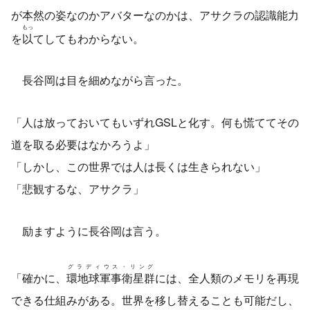
が本然の姿なのかアバターなのかは、アサクラの認識能力
もっ
を
以
てしてもわからない。
長谷岡は目を細めながら言った。
「人は放っておいてもいずれGSLと化す。何も慌ててその
道を取る必要はなかろうよ」
「しかし、この世界では人は長くは生きられない」
「悲観するな、アサクラ」
励ますように長谷岡は言う。
グラディウス・リング
「確かに、
環地球軍事衛星群
には、全人類のメモリを再現
できる仕組みがある。世界を移し替えることも可能だし、