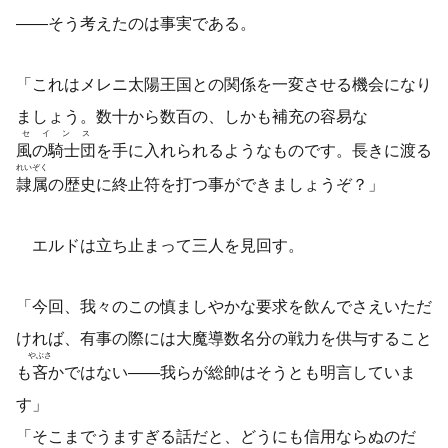
――そう考えたのは事実である。
「これはメレニ太陽王国との関係を一変させる機会になり
ましょう。数十から数百の、しかも補充の容易な
セインス
風の騎士団
を手に入れられるようなものです。長きに渡る
れいぞく
隷属
の歴史に終止符を打つ事ができましょうぞ？」
エルドは立ち止まって三人を見回す。
「今回、我々のこの慎ましやかな要求を飲んでさえいただ
ければ、有事の際には大魔導数名分の戦力を供与すること
やぶさ
も
吝
かではない――我らが総帥はそうとも明言していま
す」
「そこまでうますぎる話だと、どうにも信用ならぬのだ