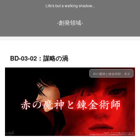
Life's but a walking shadow...
-創発領域-
BD-03-02：謀略の渦
赤の魔神と錬金術師・本文