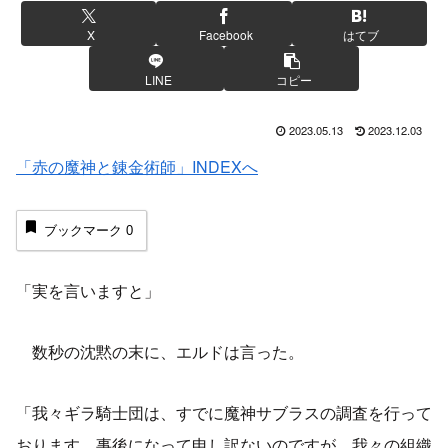
X
Facebook
はてブ
LINE
コピー
2023.05.13
2023.12.03
「赤の魔神と錬金術師」INDEXへ
ブックマーク
0
「実を言いますと」
数秒の沈黙の末に、エルドは言った。
「我々ギラ騎士団は、すでに魔神サブラスの調査を行って
おります。事後になって申し訳ないのですが、我々の組織