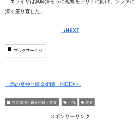
エライザは興味深そうに視線をアリアに向け、ソファに
深く座り直した。
→NEXT
ブックマーク
0
「赤の魔神と錬金術師」INDEXへ
赤の魔神と錬金術師・本文
小説
本文
スポンサーリンク