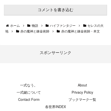
コメントを書き込む
ホーム
物語
ハイファンタジー
セレスの大
地
赤の魔神と錬金術師
赤の魔神と錬金術師・本文
スポンサーリンク
-創発領域-
一式なう。
About
一式鍵について
Privacy Policy
Contact Form
ブックマーク一覧
各世界INDEX