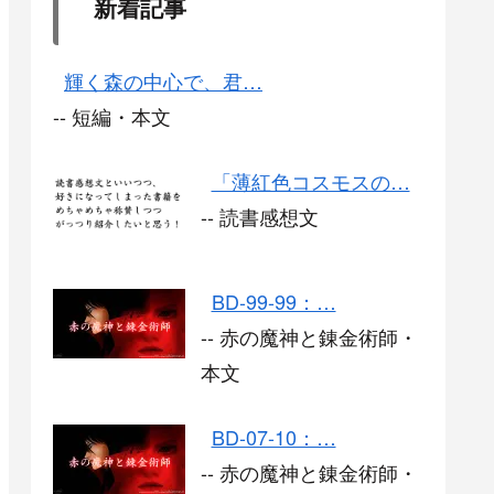
新着記事
輝く森の中心で、君…
-- 短編・本文
「薄紅色コスモスの…
-- 読書感想文
BD-99-99：…
-- 赤の魔神と錬金術師・
本文
BD-07-10：…
-- 赤の魔神と錬金術師・