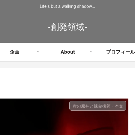
Life's but a walking shadow...
-創発領域-
企画
About
プロフィール
赤の魔神と錬金術師・本文