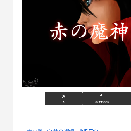
X
Facebook
「赤の魔神と錬金術師」INDEXへ