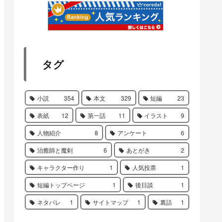
タグ
小説
354
本文
329
短編
23
表紙
12
第一話
11
イラスト
9
人物紹介
8
アンケート
6
治癒師と魔剣
6
あとがき
2
キャラクター作り
1
人気投票
1
短編トップページ
1
後日談
1
ネタバレ
1
サイトマップ
1
裏話
1