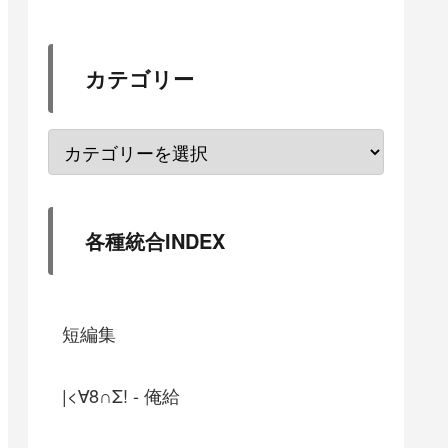
カテゴリー
各種統合INDEX
短編集
|<∀8∩Σ! - 俺給