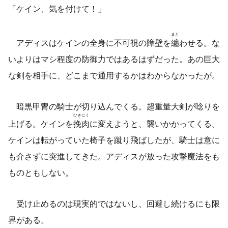
「ケイン、気を付けて！」
まと
アディスはケインの全身に不可視の障壁を
纏
わせる。な
いよりはマシ程度の防御力ではあるはずだった。あの巨大
な剣を相手に、どこまで通用するかはわからなかったが。
暗黒甲冑の騎士が切り込んでくる。超重量大剣が唸りを
ひきにく
上げる。ケインを
挽肉
に変えようと、襲いかかってくる。
ケインは転がっていた椅子を蹴り飛ばしたが、騎士は意に
も介さずに突進してきた。アディスが放った攻撃魔法をも
ものともしない。
受け止めるのは現実的ではないし、回避し続けるにも限
界がある。