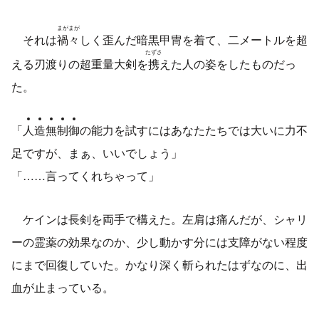
まがまが
それは
禍々
しく歪んだ暗黒甲冑を着て、二メートルを超
たずさ
える刃渡りの超重量大剣を
携
えた人の姿をしたものだっ
た。
「
人
造
無
制
御
の能力を試すにはあなたたちでは大いに力不
足ですが、まぁ、いいでしょう」
「……言ってくれちゃって」
ケインは長剣を両手で構えた。左肩は痛んだが、シャリ
ーの霊薬の効果なのか、少し動かす分には支障がない程度
にまで回復していた。かなり深く斬られたはずなのに、出
血が止まっている。