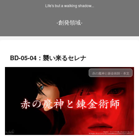
Life's but a walking shadow...
-創発領域-
BD-05-04：襲い来るセレナ
赤の魔神と錬金術師・本文