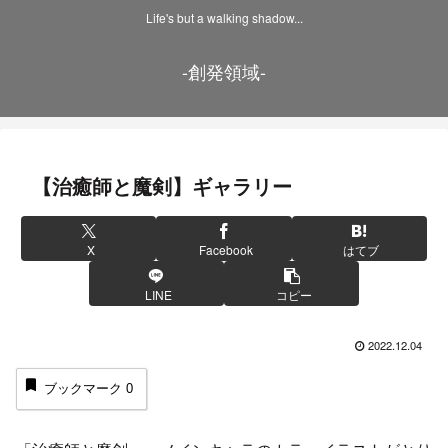
Life's but a walking shadow...
-創発領域-
【治癒師と魔剣】ギャラリー
X
Facebook
はてブ
LINE
コピー
2022.12.04
ブックマーク
0