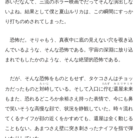
赤いだなんて、三流のホラー映画でだってそんな演出しな
いよね。結果として僕と夏山ルリカは、この瞬間にすっか
り打ちのめされてしまった。
恐怖だ。そりゃもう、真夜中に底の見えない穴を覗き込
んでいるような、そんな恐怖である。宇宙の深淵に放り込
まれでもしたかのような、そんな絶望的恐怖である。
だが、そんな恐怖をものともせず、タケコさんはチョッ
たいじ
たたず
カエリヤミキ
カだったものと
対峙
している。そして入口に
佇
む
還屋未来
もまた、恐れるどころか余裕さえ持った表情で、今にも鼻
で笑いそうな高慢な顔で、状況を静観していた。時々流れ
てくるナイフが顔の近くをかすめても、還屋は全く動じる
こともない。あまつさえ壁に突き刺さったナイフを指で弾
いたりしていた。