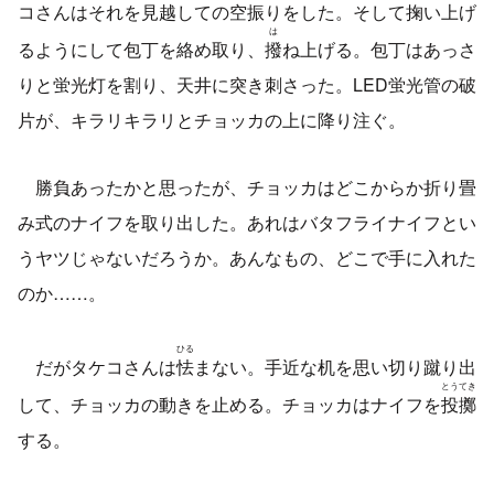
コさんはそれを見越しての空振りをした。そして掬い上げ
は
るようにして包丁を絡め取り、
撥
ね上げる。包丁はあっさ
りと蛍光灯を割り、天井に突き刺さった。LED蛍光管の破
片が、キラリキラリとチョッカの上に降り注ぐ。
勝負あったかと思ったが、チョッカはどこからか折り畳
み式のナイフを取り出した。あれはバタフライナイフとい
うヤツじゃないだろうか。あんなもの、どこで手に入れた
のか……。
ひる
だがタケコさんは
怯
まない。手近な机を思い切り蹴り出
とうてき
して、チョッカの動きを止める。チョッカはナイフを
投擲
する。