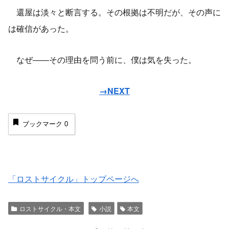
還屋は淡々と断言する。その根拠は不明だが、その声に
は確信があった。
なぜ――その理由を問う前に、僕は気を失った。
→NEXT
ブックマーク
0
「ロストサイクル」トップページへ
ロストサイクル・本文
小説
本文