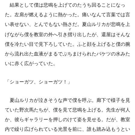
結果として僕は悲鳴を上げてのたうち回ることになっ
た。左肩が燃えるように熱かった。痛いなんて言葉では言
い表せない、とんでもない熱さだ。夏山ルリカが悲鳴を上
ず
げながら僕を教室の外へ引き
摺
り出したが、還屋はそんな
僕を冷たい目で見下ろしていた。ふと顔を上げると僕の腕
から流れ出た血液がまるでぶちまけられたバケツの水みた
いに赤く広がっていた。
「ショーガツ、ショーガツ！」
夏山ルリカが泣きそうな声で僕を呼ぶ。廊下で様子を見
ていた野次馬たちが、僕を見て悲鳴を上げる。先生が何人
か、彼らギャラリーを押しのけて姿を見せる。だが、教室
内で繰り広げられている光景を前に、誰も踏み込もうとい