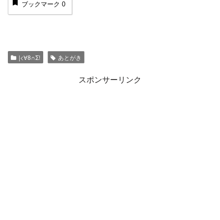
ブックマーク
0
|<∀8∩Σ!
あとがき
スポンサーリンク