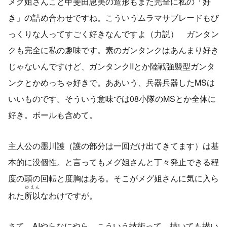
メグ姐さんこと甲斐田恵美の造形もまた完全に私の「好
き」の詰め合わせですね。こういうムラマサブレードもび
っくりな人ってすごく好きなんですよ（力説） ガンタン
クも完全に私の趣味です。素のガンタンクはあんまり好き
じゃないんですけど、ガンタンクIIとか陸戦強襲型ガンタ
ンクとかめっちゃ好きで。ああいう、兵器兵器したMSは
いいものです。そういう意味では08小隊のMSとか全体に
好き。ボールも含めて。
主人公の墨川護（護の部分は一回だけ出てきてます）は基
本的に没個性。と言ってもメグ姐さんと丁々発止できる程
度の頭の回転と度胸はある。そこがメグ姐さんに気に入ら
ゆえん
れた
所以
なわけですが。
さて、AIやらなにやら。こういう技術って、描いても描い