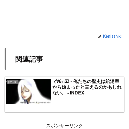
KenIsshiki
関連記事
|<∀8∩Σ! - 俺たちの歴史は給湯室
|<∀8∩Σ!
から始まったと言えるのかもしれ
ない。 - INDEX
スポンサーリンク