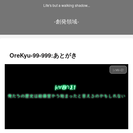
Life's but a walking shadow...
-創発領域-
OreKyu-99-999:あとがき
|<∀8∩Σ!