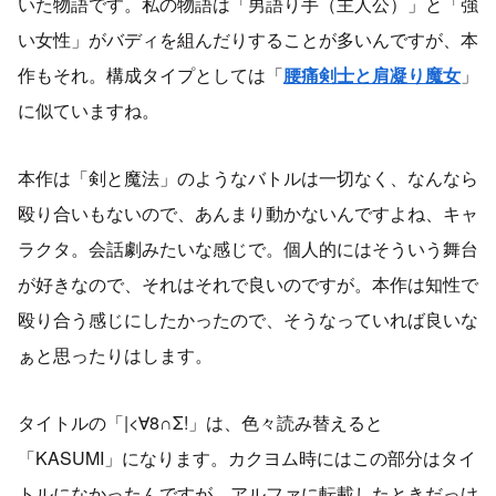
いた物語です。私の物語は「男語り手（主人公）」と「強
い女性」がバディを組んだりすることが多いんですが、本
作もそれ。構成タイプとしては「
腰痛剣士と肩凝り魔女
」
に似ていますね。
本作は「剣と魔法」のようなバトルは一切なく、なんなら
殴り合いもないので、あんまり動かないんですよね、キャ
ラクタ。会話劇みたいな感じで。個人的にはそういう舞台
が好きなので、それはそれで良いのですが。本作は知性で
殴り合う感じにしたかったので、そうなっていれば良いな
ぁと思ったりはします。
タイトルの「|<∀8∩Σ!」は、色々読み替えると
「KASUMI」になります。カクヨム時にはこの部分はタイ
トルになかったんですが、アルファに転載したときだっけ