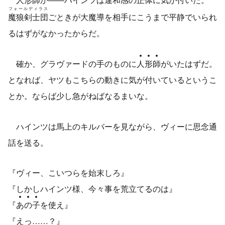
フォールディラス
魔狼剣士団
ごときが大魔導を相手にこうまで平静でいられ
るはずがなかったからだ。
確か、グラヴァードの手のものに
人
形
師
がいたはずだ。
となれば、ヤツもこちらの動きに気が付いているというこ
とか。ならば少し急がねばなるまいな。
ハインツは馬上のキルバーを見ながら、ヴィーに思念通
話を送る。
『ヴィー、こいつらを始末しろ』
『しかしハインツ様、今々事を荒立てるのは』
『
あ
の
子
を使え』
『えっ……？』