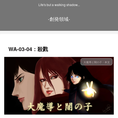
Life's but a walking shadow...
-創発領域-
WA-03-04：殺戮
大魔導と闇の子・本文