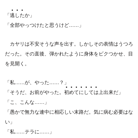
「
逃
し
た
か」
「全部やっつけたと思うけど……」
カヤリは不安そうな声を出す。しかしその表情はうつろ
だった。その直後、弾かれたように身体をビクつかせ、目
を見開く。
「私……が、やった……？」
「そうだ、お前がやった。
初
め
て
に
し
て
は
上出来だ」
「こ、こんな……」
「愚かで無力な連中に相応しい末路だ。気に病む必要はな
い」
「私……テラに……」