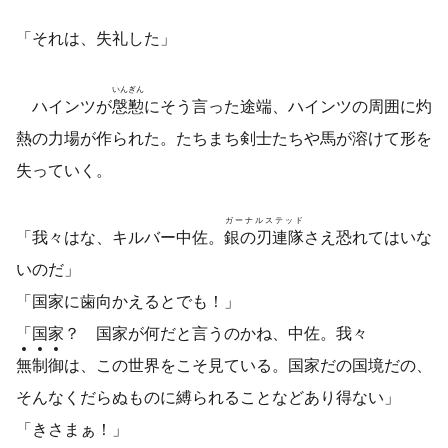
「それは、失礼した」
いんぎん
ハインツが
慇懃
にそう言った途端、ハインツの周囲に灼
熱の力場が作られた。たちまち剣士たちや馬が溶けて形を
失っていく。
ガーナルステッド
「我々はな、キルバー中佐。
銀の刃連隊
さえ恐れてはいな
いのだ」
「国家に歯向かえるとでも！」
「国家？ 国家が何だと言うのかね、中佐。我々
無
制
御
は、この世界をこそ見ている。国家だの国境だの、
そんなくだらぬものに縛られることなどあり得ない」
「きさまぁ！」