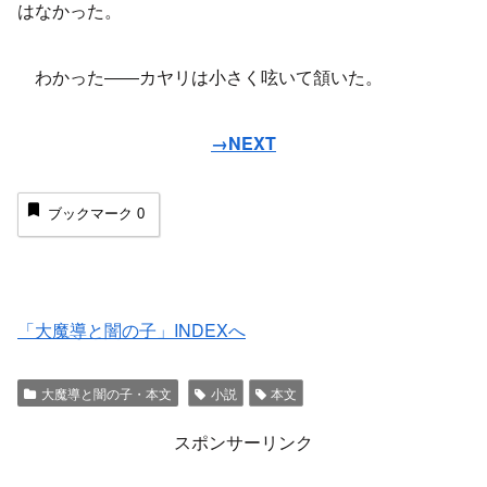
はなかった。
わかった――カヤリは小さく呟いて頷いた。
→NEXT
ブックマーク
0
「大魔導と闇の子」INDEXへ
大魔導と闇の子・本文
小説
本文
スポンサーリンク