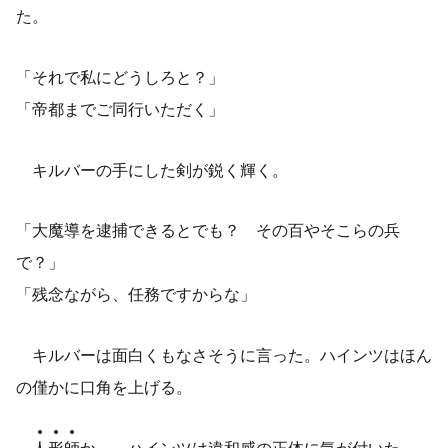
た。
「それで私にどうしろと？」
「帝都までご同行いただく」
キルバーの手にした剣が鋭く輝く。
「大魔導を逮捕できるとでも？ その百やそこらの兵
で？」
「残念ながら、任務ですからな」
キルバーは面白くもなさそうに言った。ハインツはほん
の僅かに口角を上げる。
人
形
師
か――ハインツは違和感の正体に気が付いた。