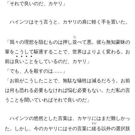
「それで良いのだ、カヤリ」
ハインツはそう言うと、カヤリの肩に軽く手を置いた。
な
「我々の理想を阻むものは押し
並
べて悪。彼ら無知蒙昧の
輩をこうして駆逐することで、世界はよりよく変わる。お
前は
良
い
こ
と
をしているのだ、カヤリ」
「でも、人を殺すのは……」
「お前がこうしたことで、無駄な犠牲は減るだろう。お前
は何も恐れる必要もなければ悩む必要もない。ただ私の言
うことを聞いていればそれで良いのだ」
ハインツの悠然とした言葉は、カヤリにはまだ難しかっ
すが
た。しかし、今のカヤリにはその言葉に
縋
る以外の選択肢