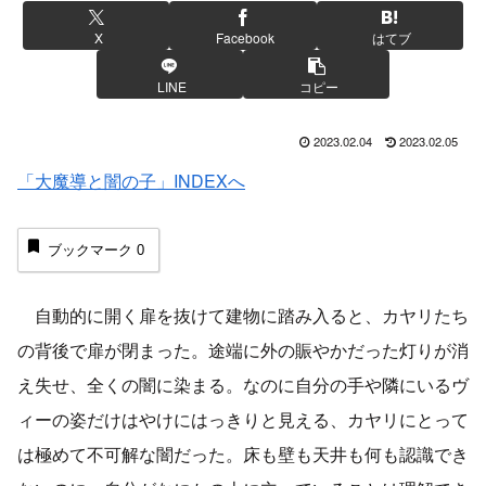
X
Facebook
はてブ
LINE
コピー
2023.02.04
2023.02.05
「大魔導と闇の子」INDEXへ
ブックマーク
0
自動的に開く扉を抜けて建物に踏み入ると、カヤリたち
の背後で扉が閉まった。途端に外の賑やかだった灯りが消
え失せ、全くの闇に染まる。なのに自分の手や隣にいるヴ
ィーの姿だけはやけにはっきりと見える、カヤリにとって
は極めて不可解な闇だった。床も壁も天井も何も認識でき