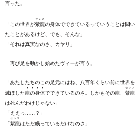
言った。
セレス
「この世界が
紫龍
の身体でできているっていうことは聞い
たことがあるけど、でも、そんな」
「それは真実なのさ、カヤリ」
再び足を動かし始めたヴィーが言う。
「あたしたちのこの足元にはね、八百年くらい前に世界を
セレス
滅ぼした
龍
の
身
体
でできているのさ。しかもその龍、
紫龍
は死んだわけじゃない」
「ええっ……？」
セレス
「
紫龍
はただ眠っているだけなのさ」