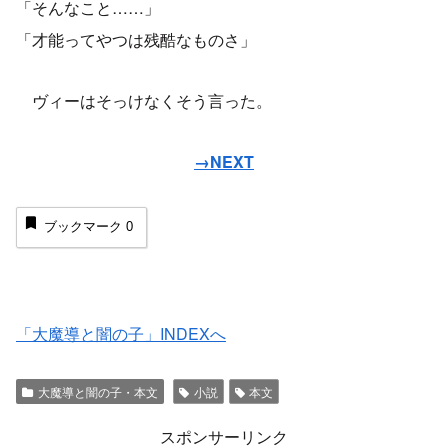
「そんなこと……」
「才能ってやつは残酷なものさ」
ヴィーはそっけなくそう言った。
→NEXT
ブックマーク
0
「大魔導と闇の子」INDEXへ
大魔導と闇の子・本文
小説
本文
スポンサーリンク