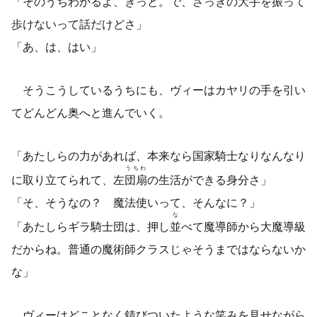
「そのうちわかるよ、きっと。で、さっきの大手を振って
歩けないって話だけどさ」
「あ、は、はい」
そうこうしているうちにも、ヴィーはカヤリの手を引い
てどんどん奥へと進んでいく。
「あたしらの力があれば、本来なら国家騎士なりなんなり
うちわ
に取り立てられて、左
団扇
の生活ができる身分さ」
「そ、そうなの？ 魔法使いって、そんなに？」
な
「あたしらギラ騎士団は、押し
並
べて魔導師から大魔導級
だからね。普通の魔術師クラスじゃそうまではならないか
な」
ヴィーはどことなく錆びついたような笑みを見せながら