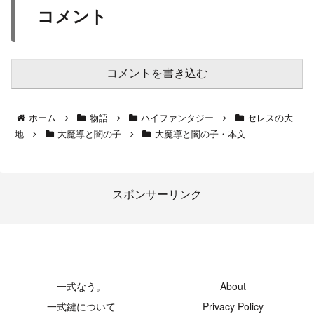
コメント
コメントを書き込む
ホーム
物語
ハイファンタジー
セレスの大
地
大魔導と闇の子
大魔導と闇の子・本文
スポンサーリンク
-創発領域-
一式なう。
About
一式鍵について
Privacy Policy