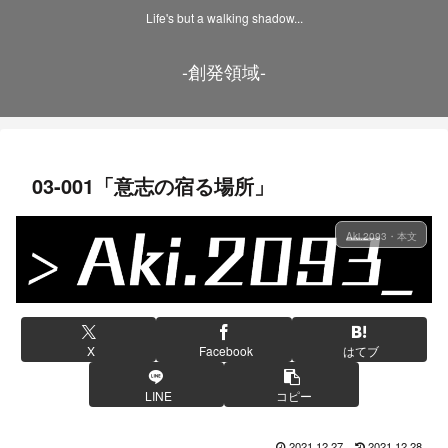
Life's but a walking shadow...
-創発領域-
03-001「意志の宿る場所」
Aki.2093・本文
X
Facebook
はてブ
LINE
コピー
2021.12.27
2021.12.28