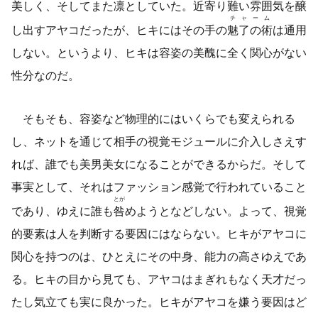
美しく、そしてまた凛としていた。近寄り難い雰囲気を
醸
チャーム
し出すアヤコだったが、ヒキにはその手の
魅了の術
は通用
しない。というより、ヒキは容姿の美醜に全く関心がない
性分なのだ。
そもそも、容姿など物理的にはいくらでも変えられる
し、ネットを通じて相手の視覚モジュールに介入しさえす
れば、誰でも美男美女になることができるからだ。そして
事実として、それはファッション感覚で行われていること
とが
であり、ゆえに誰も
咎
めようとなどしない。よって、視覚
的要素は人を判断する要因にはならない。ヒキがアヤコに
関心を持つのは、ひとえにその中身、能力の高さゆえであ
る。ヒキの目から見ても、アヤコはまぎれもなく天才だっ
たし気立ても実に良かった。ヒキがアヤコを嫌う要因はど