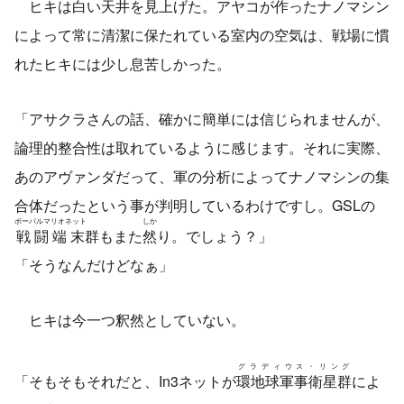
ヒキは白い天井を見上げた。アヤコが作ったナノマシン
によって常に清潔に保たれている室内の空気は、戦場に慣
れたヒキには少し息苦しかった。
「アサクラさんの話、確かに簡単には信じられませんが、
論理的整合性は取れているように感じます。それに実際、
あのアヴァンダだって、軍の分析によってナノマシンの集
合体だったという事が判明しているわけですし。GSLの
ボーパルマリオネット
しか
戦闘端末
群もまた
然
り。でしょう？」
「そうなんだけどなぁ」
ヒキは今一つ釈然としていない。
グラディウス・リング
「そもそもそれだと、In3ネットが
環地球軍事衛星群
によ