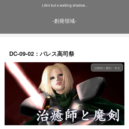
Life's but a walking shadow...
-創発領域-
DC-09-02：バレス高司祭
治癒師と魔剣・本文