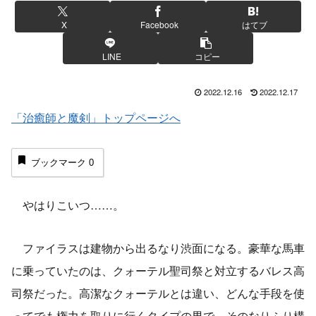
X
Facebook
はてブ
LINE
コピー
2022.12.16
2022.12.17
「治癒師と魔剣」トップページへ
ブックマーク
0
やはりこいつ……。
ファイラスは建物から出るなり渋面になる。豪華な馬車
に乗っていたのは、クォーテル聖司祭と対立するバレス高
司祭だった。高潔なクォーテルとは違い、どんな手段を使
ってでも権力を取りに行くタイプの男で、そのなりふり構