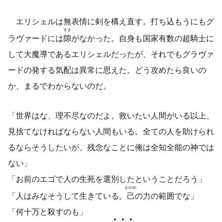
エリシェルは無表情に剣を構え直す。打ち込もうにもグ
すき
ラヴァードには
隙
がなかった。自身も国家有数の超騎士に
して大魔導であるエリシェルだったが、それでもグラヴァ
ードの発する気配は異常に思えた。どう攻めたら良いの
か、まるでわからないのだ。
「世界はな、理不尽なのだよ。救いたい人間がいる以上、
見捨てなければならない人間もいる。全ての人を助けられ
るならそうしたいが、残念なことに俺は全知全能の神では
ない」
「お前のエゴで人の生死を選別したということだろう」
おのれ
「人はみなそうして生きている。
己
の力の範囲でな」
「何十万と殺すのも」