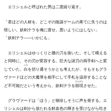
エリシェルと呼ばれた男は二度繰り返す。
「君ほどの人材を、どこぞの陰謀ゲームの果てに失うのは
惜しい。妖剣テラを俺に渡せ。悪いようにはしない」
「妖剣テラ――いかにも」
エリシェルはゆっくりと腰の刀を抜いた。そして構える
と同時に、その刃が変容する。巨大な諸刃の両手剣へと変
シラ
じていた。
白
を切り通そうかとも考えたが、そもそもグラ
ヴァードほどの大魔導を相手にして手札を温存することな
けんげん
ど不可能だという考えから、妖剣テラを
顕現
させた。
グラヴァードは「ほう」と物珍しそうに声を発する。エ
リシェルは剣から放たれる鮮血色の輝きを受けながら吐き