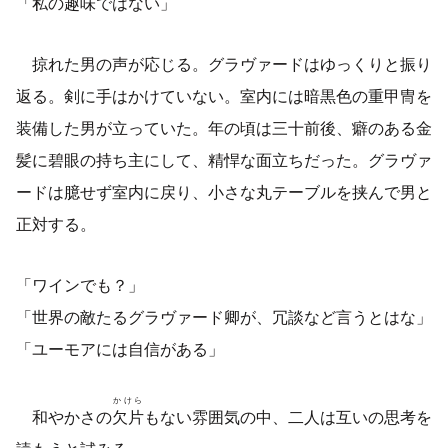
「私の趣味ではない」
掠れた男の声が応じる。グラヴァードはゆっくりと振り
返る。剣に手はかけていない。室内には暗黒色の重甲冑を
装備した男が立っていた。年の頃は三十前後、癖のある金
髪に碧眼の持ち主にして、精悍な面立ちだった。グラヴァ
ードは臆せず室内に戻り、小さな丸テーブルを挟んで男と
正対する。
「ワインでも？」
「世界の敵たるグラヴァード卿が、冗談など言うとはな」
「ユーモアには自信がある」
かけら
和やかさの
欠片
もない雰囲気の中、二人は互いの思考を