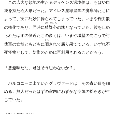
この広大な領地の
主
たるディケンズ辺境伯は、もはや自
我を持たぬ人形だった。アイレス魔導皇国の魔導師たちに
よって、実に巧妙に操られてしまっていた。いまや権力欲
さいぎしん
の権化であり、同時に
猜疑心
の塊となっていた。彼を止め
られたはずの側近たちの多くは、いまや城壁の向こうで討
さら
伐軍の亡骸ともどもに
晒
されて腐り果てている。いずれ不
死怪物として、防衛のために再利用されることだろう。
「悪趣味だな。君はそう思わないか？」
バルコニーに出ていたグラヴァードは、その青い目を細
める。無人だったはずの室内にわずかな空気の揺らぎが生
じていた。