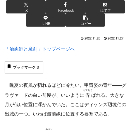
X
Facebook
はてブ
LINE
コピー
2022.11.26
2022.11.27
「治癒師と魔剣」トップページへ
ブックマーク
0
晩夏の夜風が切れるほどに冷たい。甲冑姿の青年――グ
もてあそ
ラヴァードの白い前髪が、いいように
弄
ばれる。大きな
月が低い位置に浮かんでいた。ここはディケンズ辺境伯の
出城の一つ。いわば最前線に位置する要塞である。
あるじ