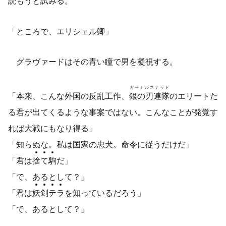
読もうと試みる。
「ところで、エリシェル卿」
グラヴァードはその青い瞳で男を凝視する。
ガーナルステッド
「本来、こんな外国の反乱工作、
銀の刃連隊
のエリートた
る君が出てくるような事案ではない。こんなことが発覚す
れば大戦にもなり得る」
「知らぬな。私は国家の忠犬。命令に従うだけだ」
「君は
捨
て
駒
だ」
「で、あるとして？」
「君は
妖
剣
テ
ラ
を知っているだろう」
「で、あるとして？」