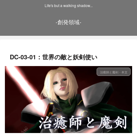
Life's but a walking shadow...
-創発領域-
DC-03-01：世界の敵と妖剣使い
治癒師と魔剣・本文