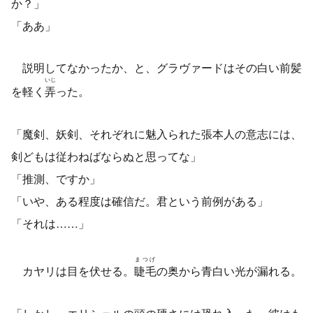
か？」
「ああ」
説明してなかったか、と、グラヴァードはその白い前髪
いじ
を軽く
弄
った。
「魔剣、妖剣、それぞれに魅入られた張本人の意志には、
剣どもは従わねばならぬと思ってな」
「推測、ですか」
「いや、ある程度は確信だ。君という前例がある」
「それは……」
まつげ
カヤリは目を伏せる。
睫毛
の奥から青白い光が漏れる。