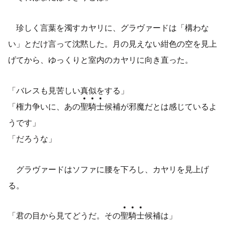
珍しく言葉を濁すカヤリに、グラヴァードは「構わな
い」とだけ言って沈黙した。月の見えない紺色の空を見上
げてから、ゆっくりと室内のカヤリに向き直った。
「バレスも見苦しい真似をする」
「権力争いに、あの
聖
騎
士
候補が邪魔だとは感じているよ
うです」
「だろうな」
グラヴァードはソファに腰を下ろし、カヤリを見上げ
る。
「君の目から見てどうだ。その
聖
騎
士
候補は」