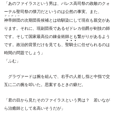
「あのファイラスという男は、バレス高司祭の政敵のクォ
ーテル聖司祭の懐刀だというのは公然の事実。また、
アイディー
神帝師団
の次期団長候補とは幼馴染にして現在も親交があ
ります。それに、現副団長であるゼドレカ伯爵が剣技の師
です。そして国家最高位の錬金術師とも繋がりがあるよう
です。政治的背景だけを見ても、
聖
騎
士
に任ぜられるのは
時間の問題でしょう」
「ふむ」
グラヴァードは腕を組んで、右手の人差し指と中指で交
互に二の腕を叩いた。思案するときの癖だ。
「君の目から見たそのファイラスという男は？ 若いなが
ら治癒師として名高いそうだが」