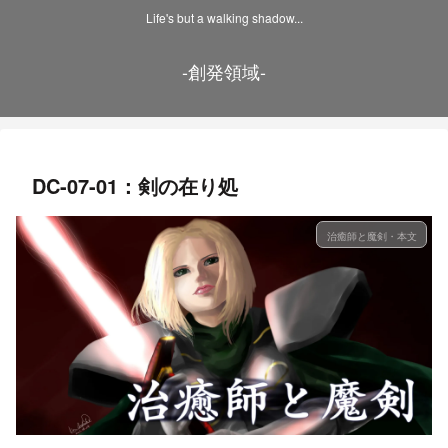
Life's but a walking shadow...
-創発領域-
DC-07-01：剣の在り処
治癒師と魔剣・本文