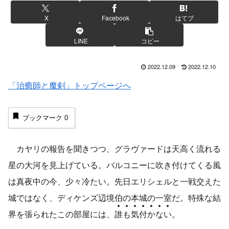
X
Facebook
はてブ
LINE
コピー
2022.12.09
2022.12.10
「治癒師と魔剣」トップページへ
ブックマーク
0
カヤリの報告を聞きつつ、グラヴァードは天高く流れる
星の大河を見上げている。バルコニーに吹き付けてくる風
は真夜中の今、少々冷たい。先日エリシェルと一戦交えた
城ではなく、ディケンズ辺境伯の本城の一室だ。特殊な結
界を張られたこの部屋には、
誰
も
気
付
か
な
い
。